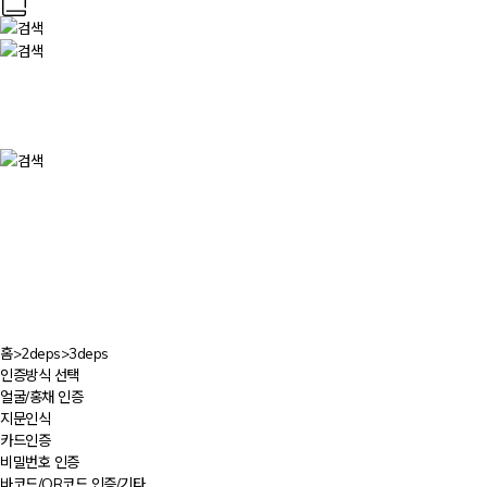
홈
>
2deps
>
3deps
인증방식 선택
얼굴/홍채 인증
지문인식
카드인증
비밀번호 인증
바코드/QR코드 인증/기타