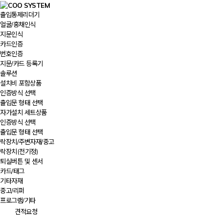
출입통제리더기
얼굴/홍채인식
지문인식
카드인증
번호인증
지문/카드 등록기
솔루션
설치비 포함상품
인증방식 선택
출입문 형태 선택
자가설치 세트상품
인증방식 선택
출입문 형태 선택
락장치/주변자재/중고
락장치(전기정)
퇴실버튼 및 센서
카드/태그
기타자재
중고/리퍼
프로그램/기타
견적요청