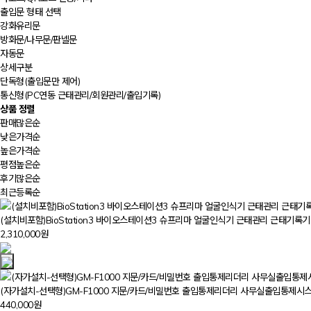
출입문 형태 선택
강화유리문
방화문/나무문/판넬문
자동문
상세구분
단독형(출입문만 제어)
통신형(PC연동 근태관리/회원관리/출입기록)
상품 정렬
판매많은순
낮은가격순
높은가격순
평점높은순
후기많은순
최근등록순
(설치비포함)BioStation3 바이오스테이션3 슈프리마 얼굴인식기 근태관리 근태기
2,310,000원
(자가설치-선택형)GM-F1000 지문/카드/비밀번호 출입통제리더리 사무실출입통제시
440,000원