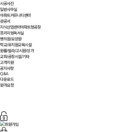
시공사진
일반사무실
아파트커뮤니티센터
관공서
지식산업센터아파트형공장
프리미엄독서실
병의원/요양원
학교/유치원교육시설
원룸/빌라/고시원/상가
교회/공장시설/기타
고객지원
공지사항
Q&A
다운로드
원격요청